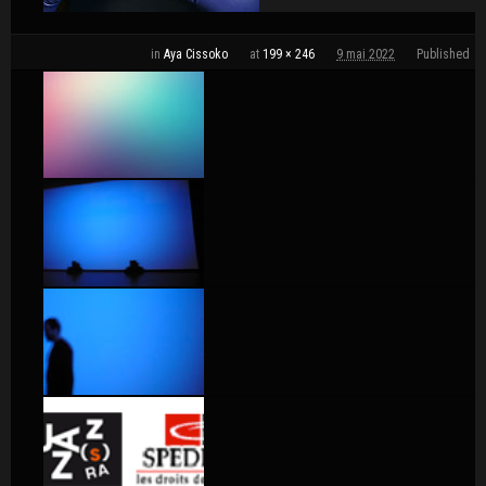
in
Aya Cissoko
at
199 × 246
9 mai 2022
Published