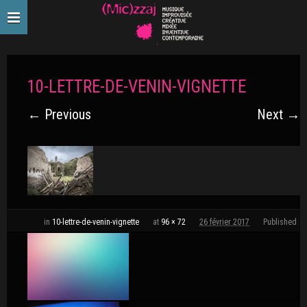
10-LETTRE-DE-VENIN-VIGNETTE
← Previous
Next →
in
10-lettre-de-venin-vignette
at
96 × 72
26 février 2017
Published