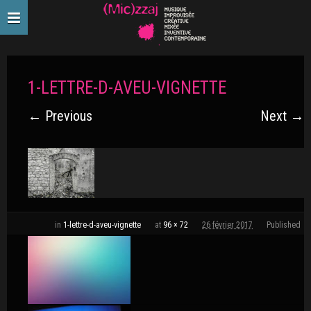
1-LETTRE-D-AVEU-VIGNETTE
← Previous
Next →
in
1-lettre-d-aveu-vignette
at
96 × 72
26 février 2017
Published