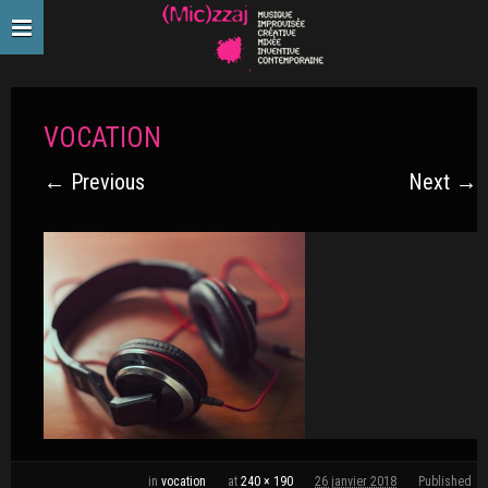
VOCATION
← Previous
Next →
in
vocation
at
240 × 190
26 janvier 2018
Published