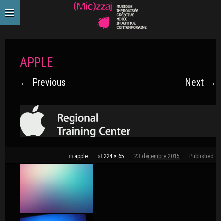
APPLE
← Previous
Next →
in
apple
at
224 × 65
23 décembre 2015
Published