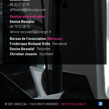
06 20 27 51 91
diffusion[@]miczzaj.com
Gestion administrative
Denise Bessalel
04 79 52 28 79
denise.bessalel[@]orange.fr
Bureau de l'association
(Mic)zzaj
:
Frédérique Richaud-Volle
:
Présidente
Denise Bessalel
:
Trésorière
Christian Jouanin
:
Secrétaire
© 2021 (MIC)ZZAJ - TOUS DROITS RÉSERVÉS ::
MENTIONS LÉGALES