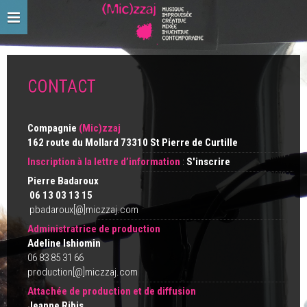
CONTACT
Compagnie
(Mic)zzaj
162 route du Mollard 73310 St Pierre de Curtille
Inscription à la lettre d’information
:
S'inscrire
Pierre Badaroux
06 13 03 13 15
pbadaroux[@]miczzaj.com
Administratrice de production
Adeline Ishiomin
06 83 85 31 66
production[@]miczzaj.com
Attachée de production et de diffusion
Jeanne Ribis